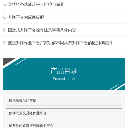
◇ 导轨链条式液压平台维护与保养
◇ 升降平台供应商提醒
◇ 固定式升降平台操作注意事项具体内容
◇ 液压升降作业平台厂家讲解不同类型升降平台的区别和应用
产品目录
——— Product center ———
移动悬臂吊起重机
移动式剪叉升降作业平台
链条导轨式液压升降作业平台