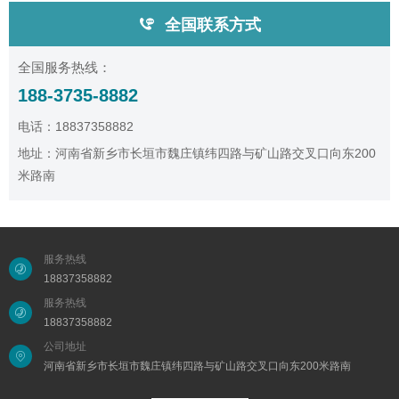
全国联系方式
全国服务热线：
188-3735-8882
电话：18837358882
地址：河南省新乡市长垣市魏庄镇纬四路与矿山路交叉口向东200
米路南
服务热线
18837358882
服务热线
18837358882
公司地址
河南省新乡市长垣市魏庄镇纬四路与矿山路交叉口向东200米路南