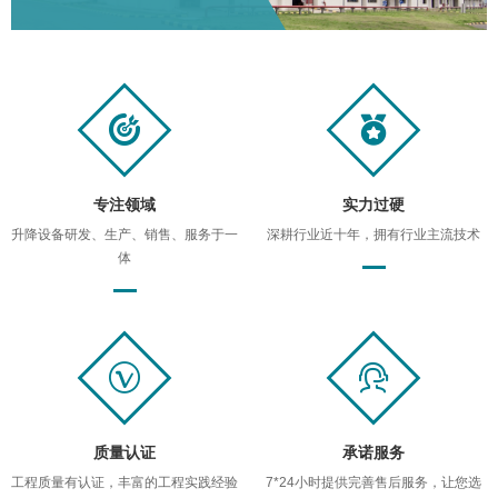
专注领域
实力过硬
升降设备研发、生产、销售、服务于一
深耕行业近十年，拥有行业主流技术
体
质量认证
承诺服务
工程质量有认证，丰富的工程实践经验
7*24小时提供完善售后服务，让您选