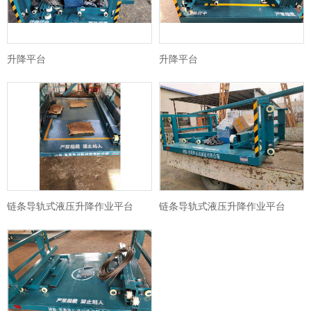
升降平台
升降平台
链条导轨式液压升降作业平台
链条导轨式液压升降作业平台