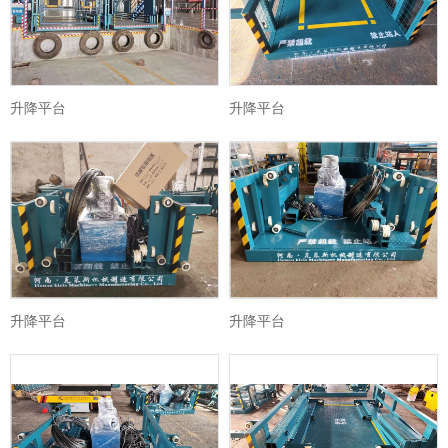
升降平台
升降平台
升降平台
升降平台