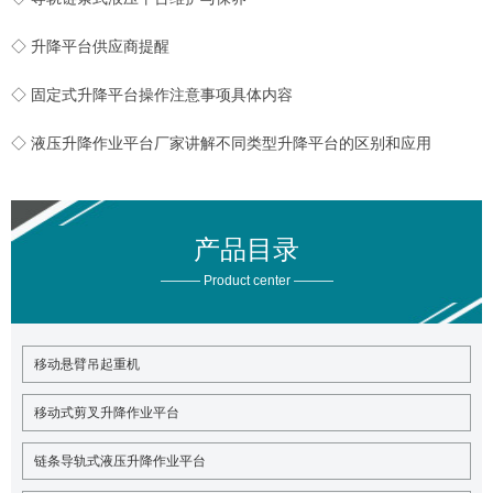
◇ 升降平台供应商提醒
◇ 固定式升降平台操作注意事项具体内容
◇ 液压升降作业平台厂家讲解不同类型升降平台的区别和应用
产品目录
——— Product center ———
移动悬臂吊起重机
移动式剪叉升降作业平台
链条导轨式液压升降作业平台