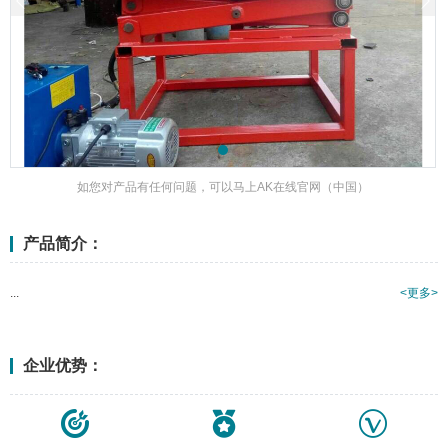
如您对产品有任何问题，可以马上AK在线官网（中国）
产品简介：
...
<更多>
企业优势：