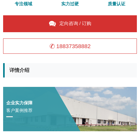
专注领域
实力过硬
质量认证
定向咨询 / 订购
18837358882
详情介绍
企业实力保障
客户案例推荐