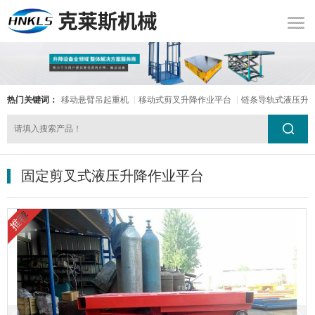
热门关键词：
移动悬臂吊起重机
移动式剪叉升降作业平台
链条导轨式液压升
固定剪叉式液压升降作业平台