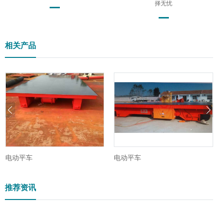
择无忧
相关产品
电动平车
电动平车
推荐资讯