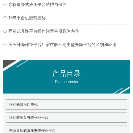
◇ 导轨链条式液压平台维护与保养
◇ 升降平台供应商提醒
◇ 固定式升降平台操作注意事项具体内容
◇ 液压升降作业平台厂家讲解不同类型升降平台的区别和应用
产品目录
——— Product center ———
移动悬臂吊起重机
移动式剪叉升降作业平台
链条导轨式液压升降作业平台