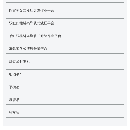
固定剪叉式液压升降作业平台
双缸四柱链条导轨式液压平台
单缸双柱链条导轨式升降作业平台
车载剪叉式液压升降平台
旋臂吊起重机
电动平车
平衡吊
墙臂吊
登车桥