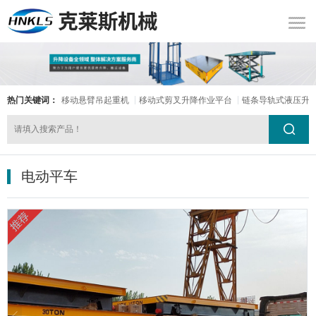
热门关键词：
移动悬臂吊起重机
移动式剪叉升降作业平台
链条导轨式液压升
电动平车