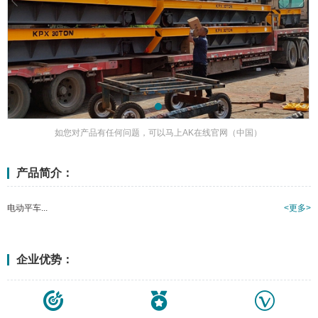
如您对产品有任何问题，可以马上AK在线官网（中国）
产品简介：
电动平车...
<更多>
企业优势：