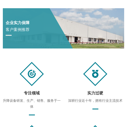
企业实力保障
客户案例推荐
专注领域
实力过硬
升降设备研发、生产、销售、服务于一
深耕行业近十年，拥有行业主流技术
体