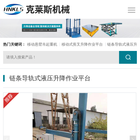
热门关键词：
移动悬臂吊起重机
移动式剪叉升降作业平台
链条导轨式液压升
链条导轨式液压升降作业平台