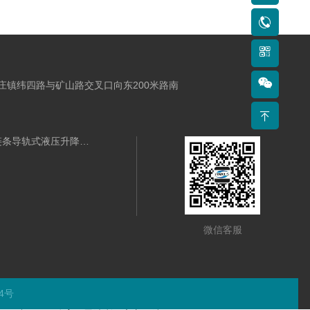
庄镇纬四路与矿山路交叉口向东200米路南
链条导轨式液压升降作业平台
微信客服
44号