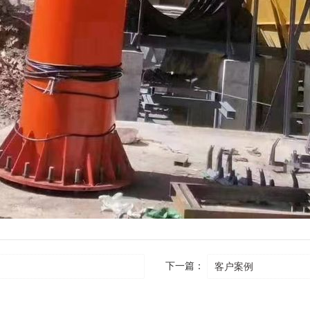
下一篇：
客户案例