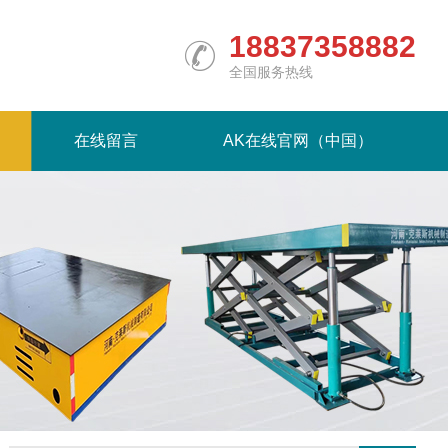
18837358882
全国服务热线
在线留言
AK在线官网（中国）