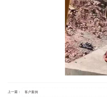
上一篇：
客户案例